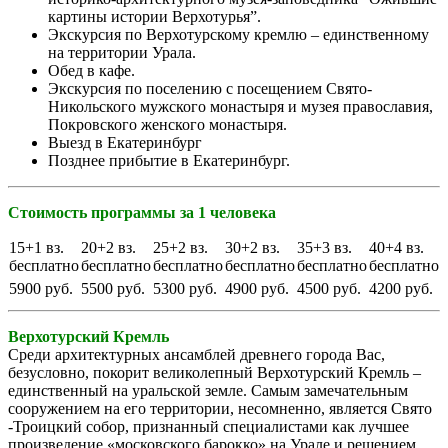
картины истории Верхотурья”.
Экскурсия по Верхотурскому кремлю – единственному
на территории Урала.
Обед в кафе.
Экскурсия по поселению с посещением Свято-
Никольского мужского монастыря и музея православия,
Покровского женского монастыря.
Выезд в Екатеринбург
Позднее прибытие в Екатеринбург.
Стоимость программы за 1 человека
15+1 вз.
20+2 вз.
25+2 вз.
30+2 вз.
35+3 вз.
40+4 вз.
бесплатно
бесплатно
бесплатно
бесплатно
бесплатно
бесплатно
5900 руб.
5500 руб.
5300 руб.
4900 руб.
4500 руб.
4200 руб.
Верхотурский Кремль
Среди архитектурных ансамблей древнего города Вас,
безусловно, покорит великолепный Верхотурский Кремль –
единственный на уральской земле. Самым замечательным
сооружением на его территории, несомненно, является Свято
-Троицкий собор, признанный специалистами как лучшее
произведение «московского барокко» на Урале и решением