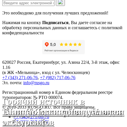
Это необходимо для получения лучших предложений!
Нажимая на кнопку
Подписаться
, Вы даете согласие на
обработку персональных данных и соглашаетесь с политикой
конфиденциальности
620027 Россия, Екатеринбург, ул. Азина 22/4, 3-й этаж, офис
1.16
(в ЖК «Мельница», вход с ул. Челюскинцев)
+7 (343) 271-06-76
,
+7 (982) 717-06-76
Эл. почта:
info@rusgo.ru
Регистрационный номер в Едином федеральном реестре
туроператоров: № РТО 000074.
Горячий источник в
© 2010-2033 RUSGO.RU. Все права защищены.
Шадринске: термы и Италия
Тур в Тобольск По земле
Экскурсия к стеклодувам для
Ганина Яма индивидуальная
+7 (343) 271-06-76
по-уральски
сибирской
школьников
экскурсия
+7 (982) 717-06-76
info@rusgo.ru