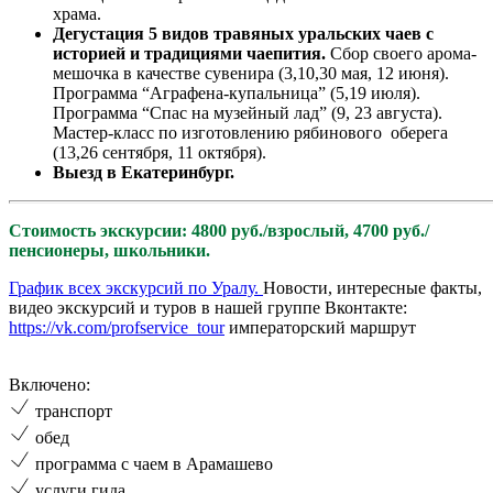
храма.
Дегустация 5 видов травяных уральских чаев с
историей и традициями чаепития.
Сбор своего арома-
мешочка в качестве сувенира (3,10,30 мая, 12 июня).
Программа “Аграфена-купальница” (5,19 июля).
Программа “Спас на музейный лад” (9, 23 августа).
Мастер-класс по изготовлению рябинового оберега
(13,26 сентября, 11 октября).
Выезд в Екатеринбург.
Стоимость экскурсии: 4800 руб./взрослый, 4700 руб./
пенсионеры, школьники.
График всех экскурсий по Уралу.
Новости, интересные факты,
видео экскурсий и туров в нашей группе Вконтакте:
https://vk.com/profservice_tour
императорский маршрут
Включено:
транспорт
обед
программа с чаем в Арамашево
услуги гида