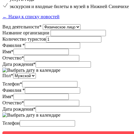
экскурсия и входные билеты в музей в Нижней Синячихе
← Назад к списку новостей
Вид деятельности
*
Название организации
Количество туристов
Фамилия
*
Имя
*
Отчество
*
Дата рождения*
Пол*
Телефон*
Фамилия
*
Имя
*
Отчество
*
Дата рождения*
Телефон