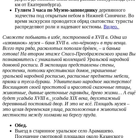
км от Екатеринбурга).
Гуляем 3 часа по Музею-заповеднику
деревянного
зодчества под открытым небом в Нижней Синячихе. Во
время экскурсии проводится обряд сватовства: туристы
распределяют роли и надевают костюмы.
Видео.
Сможете побывать в избе, построенной в XVII в. Одна из
«изюминок» музея – баня XVII в. «по-чёрному» в три венца.
Всего три ряда, расколотых пополам брёвен, – и банька
готова! На втором этаже Спасо-Преображенского храма Вы
познакомитесь с уникальной коллекцией Уральской народной
домовой росписи. В экспозиции представлены стены,
простенки, потолки крестьянских домов, украшенные
уральской народной росписью, расписные предметы мебели,
прялки и туеса-бураки. Удивительно народное мастерство!
Восхищают своей простотой и красотой сказочные птицы,
животные, дивные цветочные гирлянды, древо жизни… А ещё
будет усадьба XVIII в., усадьба XIX века, двухэтажный
деревянный постоялый двор. И это не всё. Площадь музея –
это целая деревенская улица, расположения в живописной
местности между холмами на берегу пруда.
Обед.
Выезд в старинное уральское село Арамашево.
Посещение смотровой площадки около Казанского