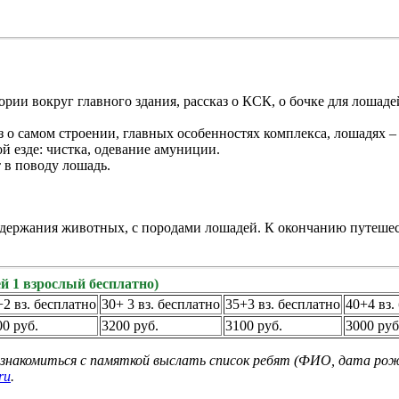
ии вокруг главного здания, рассказ о КСК, о бочке для лошадей
 о самом строении, главных особенностях комплекса, лошадях –
й езде: чистка, одевание амуниции.
 в поводу лошадь.
держания животных, с породами лошадей. К окончанию путешеств
ей 1 взрослый бесплатно)
+2 вз. бесплатно
30+ 3 вз. бесплатно
35+3 вз. бесплатно
40+4 вз.
00 руб.
3200 руб.
3100 руб.
3000 руб
 ознакомиться с памяткой выслать список ребят (ФИО, дата ро
ru
.